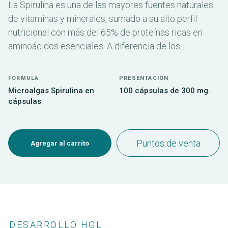
La Spirulina es una de las mayores fuentes naturales
de vitaminas y minerales, sumado a su alto perfil
nutricional con más del 65% de proteínas ricas en
aminoácidos esenciales. A diferencia de los
productos de síntesis comercializados, también se
destaca por su muy elevada capacidad antioxidante.
FÓRMULA
PRESENTACIÓN
Microalgas Spirulina en
100 cápsulas de 300 mg.
cápsulas
Puntos de venta
Agregar al carrito
DESARROLLO HGL