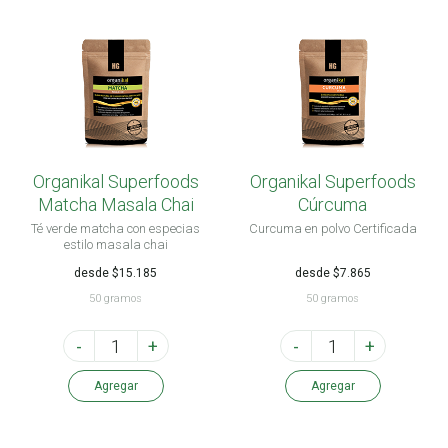
Organikal Superfoods
Organikal Superfoods
Matcha Masala Chai
Cúrcuma
Té verde matcha con especias
Curcuma en polvo Certificada
estilo masala chai
desde $15.185
desde $7.865
50 gramos
50 gramos
-
+
-
+
Agregar
Agregar