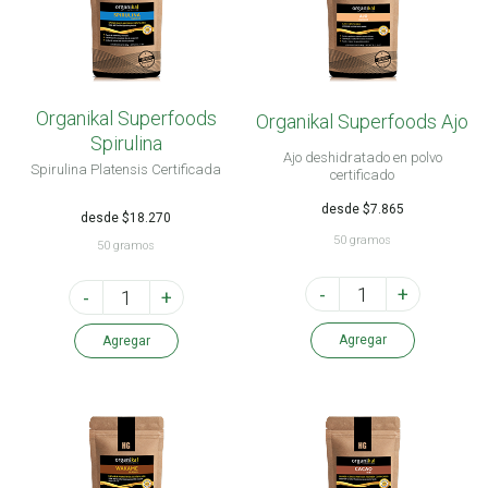
Organikal Superfoods
Organikal Superfoods Ajo
Spirulina
Ajo deshidratado en polvo
Spirulina Platensis Certificada
certificado
desde $7.865
desde $18.270
50 gramos
50 gramos
-
+
-
+
Agregar
Agregar