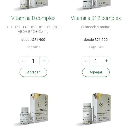
Vitamina B complex
Vitamina B12 complex
B1 + B2 + B3 + B5 + B6 + B7 + B8 +
Cianocobalamina
+B9 + B12 + Colina
desde $21.900
desde $21.900
Cápsulas
Cápsulas
-
+
-
+
Agregar
Agregar