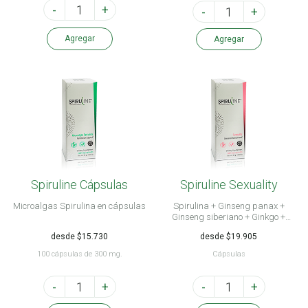
-
+
-
+
Agregar
Agregar
Spiruline Cápsulas
Spiruline Sexuality
Microalgas Spirulina en cápsulas
Spirulina + Ginseng panax +
Ginseng siberiano + Ginkgo +
Damiana + Schizandra + L-
desde $15.730
desde $19.905
Arginina + L-Tirosina+ Vitaminas
+ Minerales
100 cápsulas de 300 mg.
Cápsulas
-
+
-
+