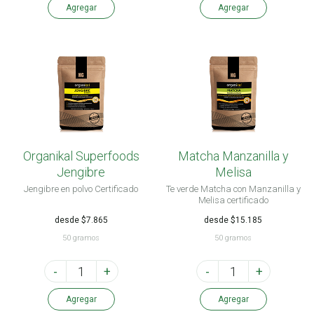
Agregar
Agregar
Organikal Superfoods
Matcha Manzanilla y
Jengibre
Melisa
Jengibre en polvo Certificado
Te verde Matcha con Manzanilla y
Melisa certificado
desde $7.865
desde $15.185
50 gramos
50 gramos
-
+
-
+
Agregar
Agregar