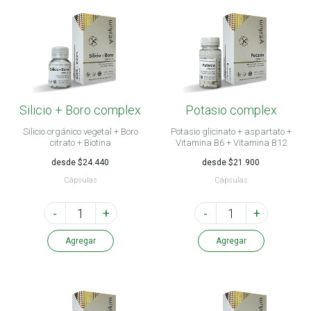
Silicio + Boro complex
Potasio complex
Silicio orgánico vegetal + Boro
Potasio glicinato + aspartato +
citrato + Biotina
Vitamina B6 + Vitamina B12
desde $24.440
desde $21.900
Cápsulas
Cápsulas
-
+
-
+
Agregar
Agregar