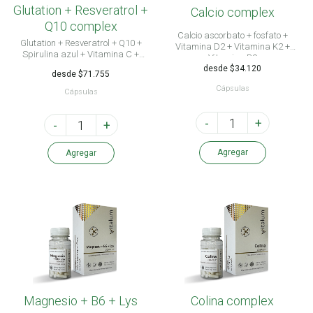
Glutation + Resveratrol +
Calcio complex
Q10 complex
Calcio ascorbato + fosfato +
Glutation + Resveratrol + Q10 +
Vitamina D2 + Vitamina K2 +
Spirulina azul + Vitamina C +
Vitamina B9
Vitamina D2
desde $34.120
desde $71.755
Cápsulas
Cápsulas
-
+
-
+
Agregar
Agregar
Magnesio + B6 + Lys
Colina complex