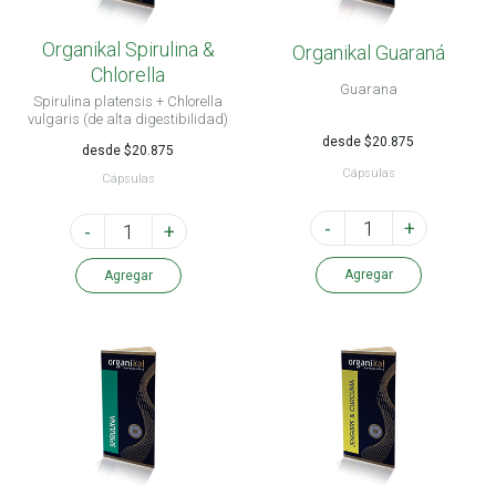
Organikal Spirulina &
Organikal Guaraná
Chlorella
Guarana
Spirulina platensis + Chlorella
vulgaris (de alta digestibilidad)
desde $20.875
desde $20.875
Cápsulas
Cápsulas
-
+
-
+
Agregar
Agregar