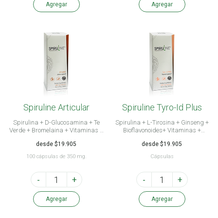
Agregar
Agregar
Spiruline Articular
Spiruline Tyro-Id Plus
Spirulina + D-Glucosamina + Te
Spirulina + L-Tirosina + Ginseng +
Verde + Bromelaina + Vitaminas +
Bioflavonoides+ Vitaminas +
Minerales + Oligonutrientes
Minerales
desde $19.905
desde $19.905
100 cápsulas de 350 mg.
Cápsulas
-
+
-
+
Agregar
Agregar