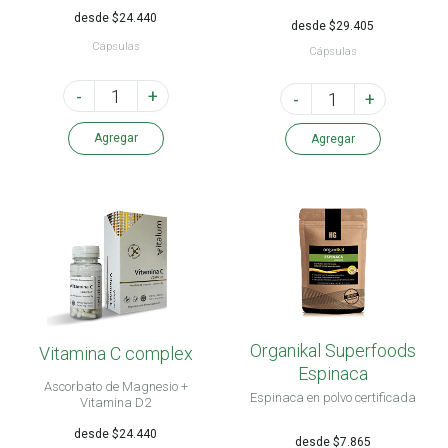
Vitamina B12
desde $24.440
desde $29.405
Cápsulas
Cápsulas
-
+
-
+
Agregar
Agregar
Organikal Superfoods
Vitamina C complex
Espinaca
Ascorbato de Magnesio +
Espinaca en polvo certificada
Vitamina D2
desde $24.440
desde $7.865