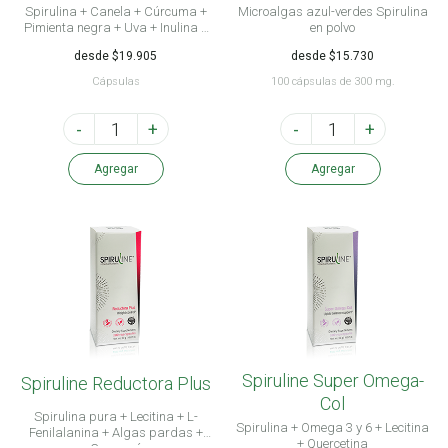
Spirulina + Canela + Cúrcuma +
Microalgas azul-verdes Spirulina
Pimienta negra + Uva + Inulina +
en polvo
Bioflavonoides + Vitaminas +
desde $19.905
desde $15.730
Minerales
Cápsulas
100 cápsulas de 300 mg.
-
+
-
+
Agregar
Agregar
Spiruline Super Omega-
Spiruline Reductora Plus
Col
Spirulina pura + Lecitina + L-
Spirulina + Omega 3 y 6 + Lecitina
Fenilalanina + Algas pardas +
+ Quercetina