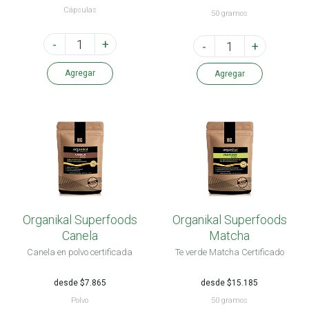
Cápsulas
50 gramos
-
+
-
+
Agregar
Agregar
Organikal Superfoods
Organikal Superfoods
Canela
Matcha
Canela en polvo certificada
Te verde Matcha Certificado
desde $7.865
desde $15.185
Polvo
50 gramos