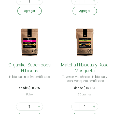
-
+
-
+
Agregar
Agregar
Organikal Superfoods
Matcha Hibiscus y Rosa
Hibiscus
Mosqueta
Hibiscus en polvo certificado
Te verde Matcha con Hibiscus y
Rosa Mosqueta certificado
desde $10.225
desde $15.185
Polvo
50 gramos
-
+
-
+