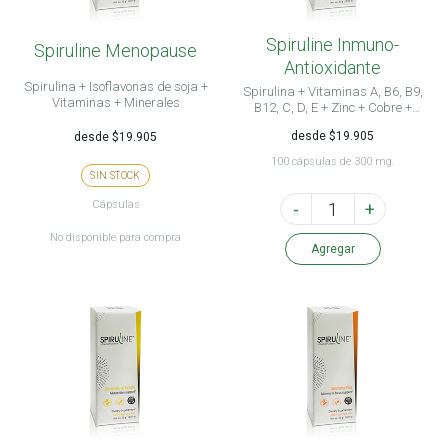
Spiruline Inmuno-
Spiruline Menopause
Antioxidante
Spirulina + Isoflavonas de soja +
Spirulina + Vitaminas A, B6, B9,
Vitaminas + Minerales
B12, C, D, E + Zinc + Cobre +
Manganeso + Selenio + Molibdeno
desde $19.905
desde $19.905
100 cápsulas de 300 mg.
SIN STOCK
Cápsulas
-
+
No disponible para compra
Agregar