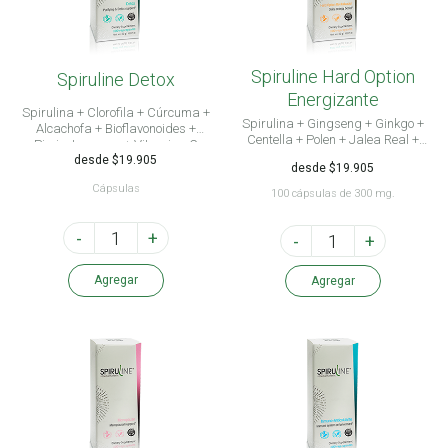
Spiruline Hard Option
Spiruline Detox
Energizante
Spirulina + Clorofila + Cúrcuma +
Spirulina + Gingseng + Ginkgo +
Alcachofa + Bioflavonoides +
Centella + Polen + Jalea Real +
Pimienta negra + Vitamina C
Vitamina E + Zinc
desde $19.905
desde $19.905
Cápsulas
100 cápsulas de 300 mg.
-
+
-
+
Agregar
Agregar