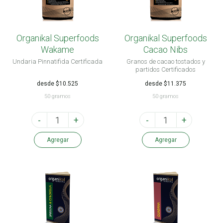
Organikal Superfoods
Organikal Superfoods
Wakame
Cacao Nibs
Undaria Pinnatifida Certificada
Granos de cacao tostados y
partidos Certificados
desde $10.525
desde $11.375
50 gramos
50 gramos
-
+
-
+
Agregar
Agregar