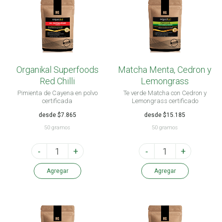
Organikal Superfoods
Matcha Menta, Cedron y
Red Chilli
Lemongrass
Pimienta de Cayena en polvo
Te verde Matcha con Cedron y
certificada
Lemongrass certificado
desde $7.865
desde $15.185
50 gramos
50 gramos
-
+
-
+
Agregar
Agregar