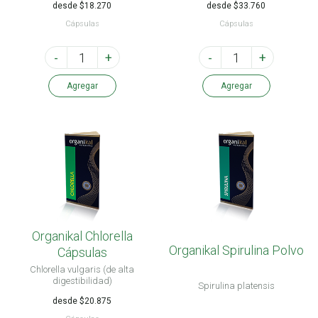
desde $18.270
desde $33.760
Cápsulas
Cápsulas
-
+
-
+
Agregar
Agregar
Organikal Chlorella
Organikal Spirulina Polvo
Cápsulas
Chlorella vulgaris (de alta
digestibilidad)
Spirulina platensis
desde $20.875