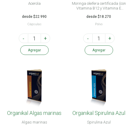
Acerola
Moringa oleifera certificada (con
Vitamina B12 y Vitamina E
natural)
desde $22.990
desde $18.270
Cápsulas
Polvo
-
+
-
+
Agregar
Agregar
Organikal Algas marinas
Organikal Spirulina Azul
Algas marinas
Spirulina Azul