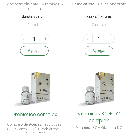
Magnesio glicinato + Vitamina B6
Colina citrato + Colina bitartrato
+ Lisina
desde $21.900
desde $21.900
Cápsulas
Cápsulas
-
+
-
+
Agregar
Agregar
Vitaminas K2 + D2
Probiótico complex
complex
Complejo de 9 cepas Probióticas
Vitamina K2 + Vitamina D2
(2.5 billones UFC) + Prebióticos +