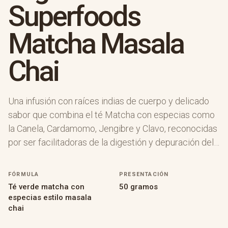
Superfoods
Matcha Masala
Chai
Una infusión con raíces indias de cuerpo y delicado
sabor que combina el té Matcha con especias como
la Canela, Cardamomo, Jengibre y Clavo, reconocidas
por ser facilitadoras de la digestión y depuración del
organismo
FÓRMULA
PRESENTACIÓN
Té verde matcha con
50 gramos
especias estilo masala
chai