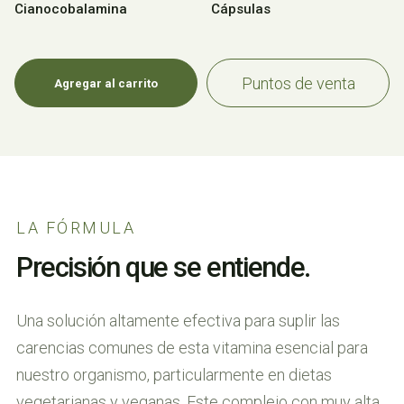
la salud neurológica y la formación de glóbulos rojos.
Cianocobalamina
Cápsulas
Es la elección ideal para quienes buscan garantizar
una ingesta adecuada de este nutriente vital,
ofreciendo una nutrición óptima y biodisponibilidad
Puntos de venta
Agregar al carrito
superior.
LA FÓRMULA
Precisión que se entiende.
Una solución altamente efectiva para suplir las
carencias comunes de esta vitamina esencial para
nuestro organismo, particularmente en dietas
vegetarianas y veganas. Este complejo con muy alta