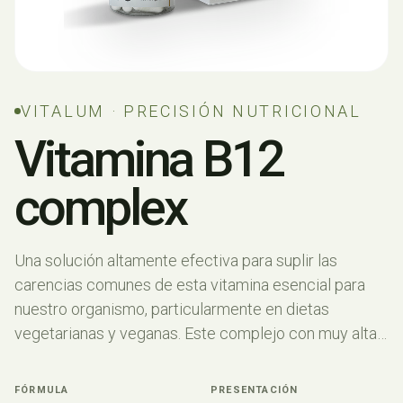
VITALUM · PRECISIÓN NUTRICIONAL
Vitamina B12
complex
Una solución altamente efectiva para suplir las
carencias comunes de esta vitamina esencial para
nuestro organismo, particularmente en dietas
vegetarianas y veganas. Este complejo con muy alta
concentración Vitamina B12, asegura una absorción
excepcional de la cianocobalamina, fundamental para
FÓRMULA
PRESENTACIÓN